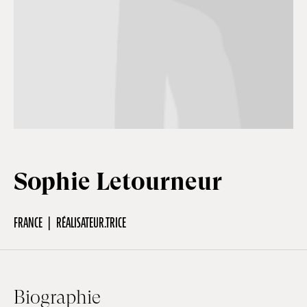
Hors-Festival
Infos pratiques
Jeune Public
Sophie Letourneur
Scolaire
FRANCE
RÉALISATEUR.TRICE
Presse / Pro
FR
EN
DE
Biographie