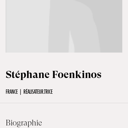
Hors-Festival
Infos pratiques
Jeune Public
Stéphane Foenkinos
Scolaire
FRANCE
RÉALISATEUR.TRICE
Presse / Pro
FR
EN
DE
Biographie