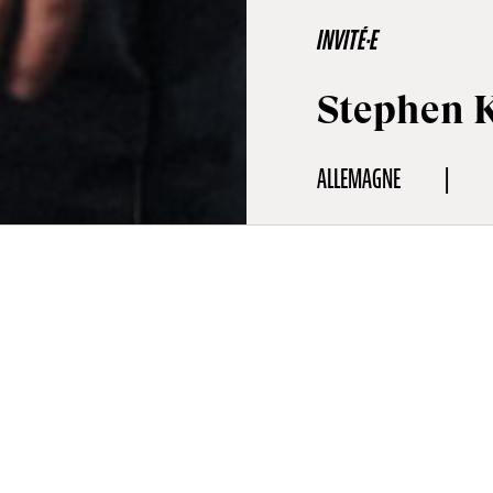
INVITÉ·E
Stephen 
ALLEMAGNE
aphie
 travaillé comme directeur artistique pendant une dizaine d’année
production et plongé dans le monde de la publicité à Berlin, Step
 désormais à la conception et à la réalisation de publicités origina