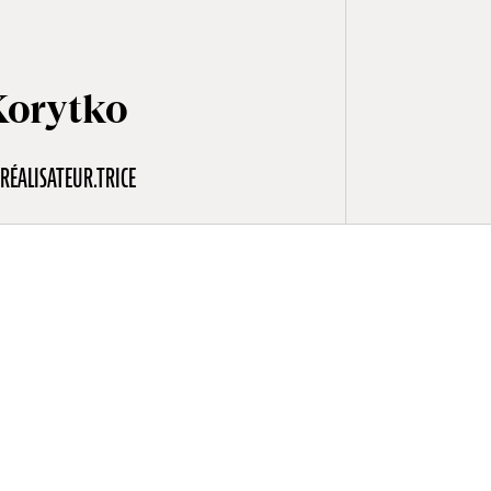
Korytko
RÉALISATEUR.TRICE
s, créé une
hen Korytko
les en