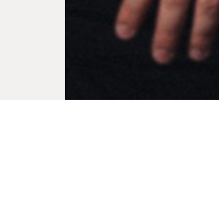
Biogr
Après avoir
société de 
se consacre