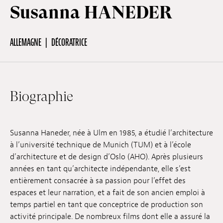
Susanna HANEDER
Hors-Festival
ALLEMAGNE
DÉCORATRICE
Infos pratiques
Biographie
Jeune Public
Susanna Haneder, née à Ulm en 1985, a étudié l’architecture
Scolaire
à l’université technique de Munich (TUM) et à l’école
d’architecture et de design d’Oslo (AHO). Après plusieurs
années en tant qu’architecte indépendante, elle s’est
Presse / Pro
entièrement consacrée à sa passion pour l’effet des
espaces et leur narration, et a fait de son ancien emploi à
temps partiel en tant que conceptrice de production son
FR
EN
DE
activité principale. De nombreux films dont elle a assuré la