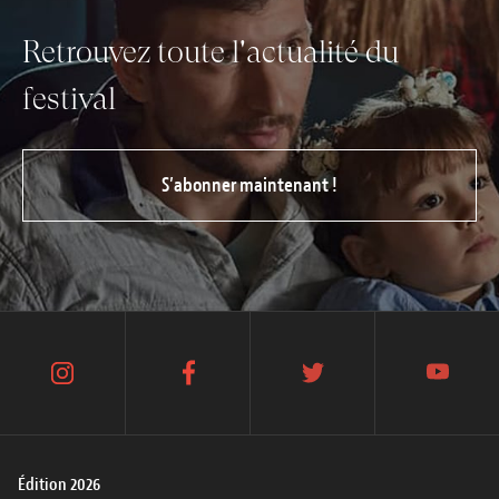
Retrouvez toute l'actualité du
festival
S’abonner maintenant !
instagram
facebook
twitter
youtube
Édition 2026