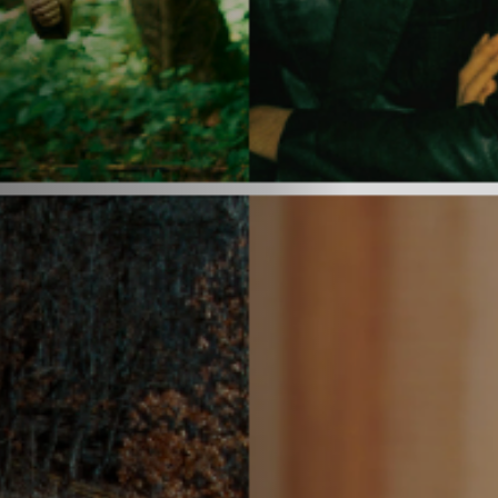
Hors-Festival
Infos pratiques
Jeune Public
Scolaire
Presse / Pro
FR
EN
DE