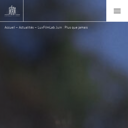
Aller au contenu principal
Open/Close
Lux Film Festival
Accueil
–
Actualités
–
LuxFilmLab Juin : Plus que jamais
Rechercher
Agenda
Billetterie
Édition 2026
Festival