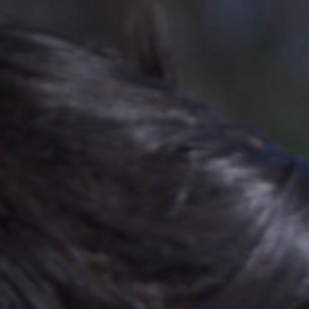
Hors-Festival
Infos pratiques
Jeune Public
Scolaire
Presse / Pro
FR
EN
DE