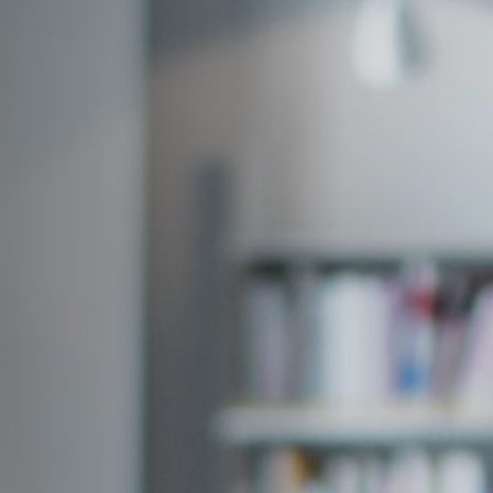
Hors-Festival
Infos pratiques
Jeune Public
Scolaire
Presse / Pro
FR
EN
DE