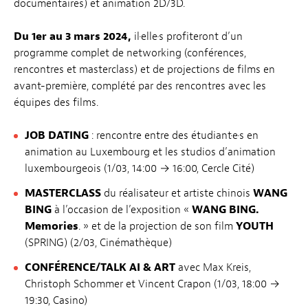
documentaires) et animation 2D/3D.
Du 1er au 3 mars 2024,
il·elle·s profiteront d’un
programme complet de networking (conférences,
rencontres et masterclass) et de projections de films en
avant-première, complété par des rencontres avec les
équipes des films.
JOB DATING
: rencontre entre des étudiant·e·s en
animation au Luxembourg et les studios d’animation
luxembourgeois (1/03, 14:00 → 16:00, Cercle Cité)
MASTERCLASS
du réalisateur et artiste chinois
WANG
BING
à l’occasion de l’exposition «
WANG BING.
Memories
. » et de la projection de son film
YOUTH
(SPRING) (2/03, Cinémathèque)
CONFÉRENCE/TALK
AI & ART
avec Max Kreis,
Christoph Schommer et Vincent Crapon (1/03, 18:00 →
19:30, Casino)