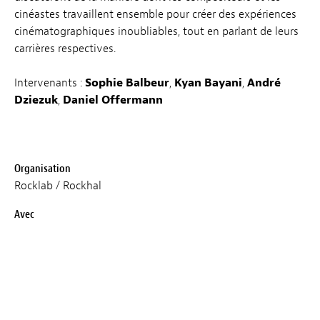
cinéastes travaillent ensemble pour créer des expériences
cinématographiques inoubliables, tout en parlant de leurs
carrières respectives.
Intervenants :
Sophie Balbeur
,
Kyan Bayani
,
André
Dziezuk
,
Daniel Offermann
Organisation
Rocklab / Rockhal
Avec
L'alliance musicale du Luxembourg
Langue
AN
Prix