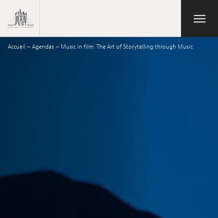
Aller au contenu principal
Open/Close
Lux Film Festival
Accueil
–
Agendas
–
Music in film: The Art of Storytelling through Music
Rechercher
Agenda
Billetterie
Édition 2026
Festival