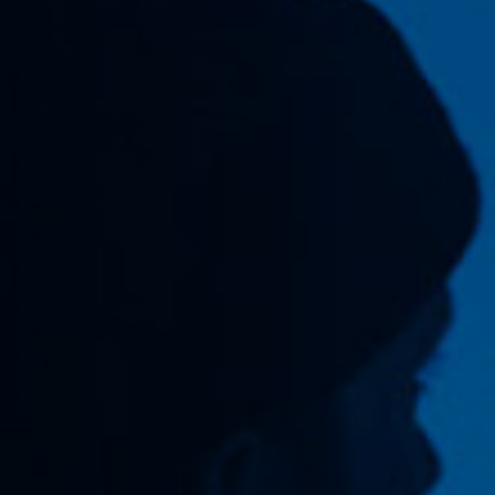
Hors-Festival
Infos pratiques
Jeune Public
Scolaire
Presse / Pro
FR
EN
DE