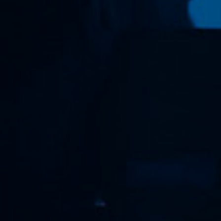
Emplois
Soumissions
Archives
Publications