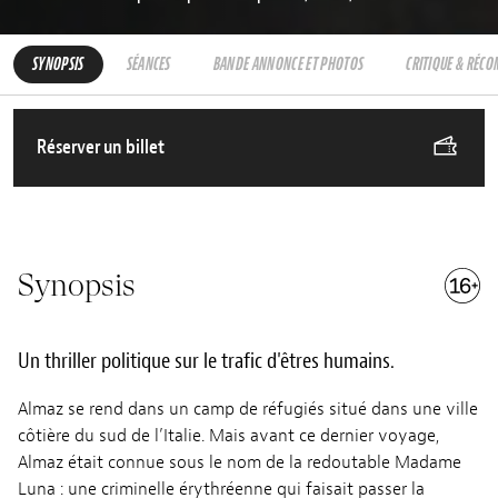
SYNOPSIS
SÉANCES
BANDE ANNONCE ET PHOTOS
CRITIQUE & RÉC
Réserver un billet
Synopsis
Un thriller politique sur le trafic d'êtres humains.
Almaz se rend dans un camp de réfugiés situé dans une ville
côtière du sud de l’Italie. Mais avant ce dernier voyage,
Almaz était connue sous le nom de la redoutable Madame
Luna : une criminelle érythréenne qui faisait passer la