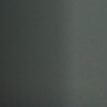
Hors-Festival
Infos pratiques
Jeune Public
Scolaire
Presse / Pro
FR
EN
DE