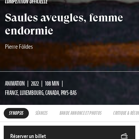
COMPÉTITION OFFICIELLE
Saules aveugles, femme
endormie
Pierre Földes
ANIMATION
2022
108 MIN
FRANCE, LUXEMBOURG, CANADA, PAYS-BAS
SYNOPSIS
SÉANCES
BANDE ANNONCE ET PHOTOS
CRITIQUE & RÉC
Réserver un billet