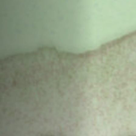
Hors-Festival
Infos pratiques
Jeune Public
Scolaire
Presse / Pro
FR
EN
DE