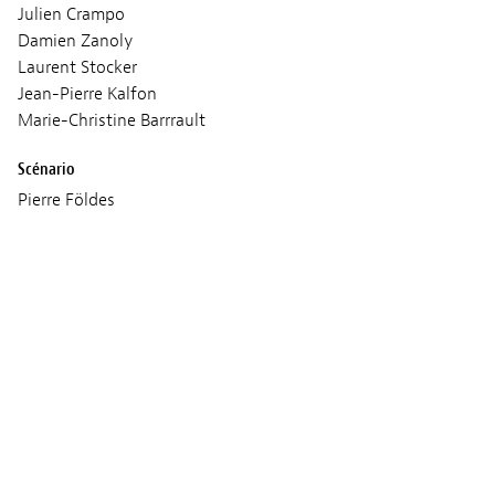
Julien Crampo
Damien Zanoly
Laurent Stocker
Jean-Pierre Kalfon
Marie-Christine Barrrault
Scénario
Pierre Földes
d’après des nouvelles de Haruki Murakami
Image
Pierre Földes
Son
Matthew Földes
Musique
Pierre Földes