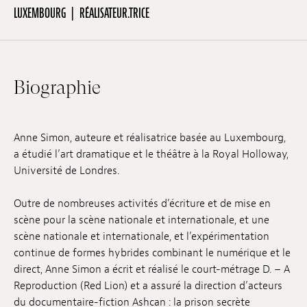
LUXEMBOURG
RÉALISATEUR.TRICE
Hors-Festival
Biographie
Infos pratiques
Jeune Public
Anne Simon, auteure et réalisatrice basée au Luxembourg,
a étudié l’art dramatique et le théâtre à la Royal Holloway,
Université de Londres.
Scolaire
Outre de nombreuses activités d’écriture et de mise en
scène pour la scène nationale et internationale, et une
Presse / Pro
scène nationale et internationale, et l’expérimentation
continue de formes hybrides combinant le numérique et le
direct, Anne Simon a écrit et réalisé le court-métrage D. – A
FR
EN
DE
Reproduction (Red Lion) et a assuré la direction d’acteurs
du documentaire-fiction Ashcan : la prison secrète