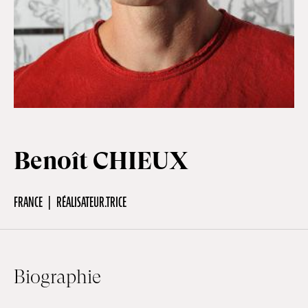
Hors-Festival
Infos pratiques
Jeune Public
Benoît CHIEUX
Scolaire
FRANCE
RÉALISATEUR.TRICE
Presse / Pro
Biographie
FR
EN
DE