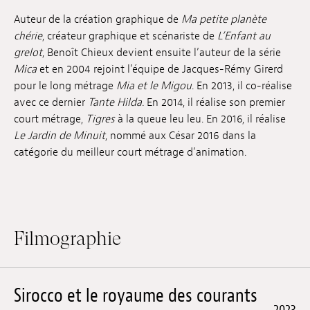
Emplois
Auteur de la création graphique de
Ma petite planète
chérie
, créateur graphique et scénariste de
L’Enfant au
Soumissions
grelot
, Benoît Chieux devient ensuite l’auteur de la série
Mica
et en 2004 rejoint l’équipe de Jacques-Rémy Girerd
Archives
pour le long métrage
Mia et le Migou
. En 2013, il co-réalise
avec ce dernier
Tante Hilda.
En 2014, il réalise son premier
Publications
court métrage,
Tigres
à la queue leu leu. En 2016, il réalise
Le Jardin de Minuit
, nommé aux César 2016 dans la
catégorie du meilleur court métrage d’animation.
Filmographie
Sirocco et le royaume des courants
2023