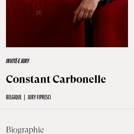
Hors-Festival
Infos pratiques
Jeune Public
INVITÉ·E JURY
Constant Carbonelle
Scolaire
BELGIQUE
JURY FIPRESCI
Presse / Pro
FR
EN
DE
Biographie