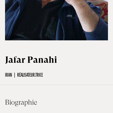
Hors-Festival
Infos pratiques
Jeune Public
Jafar Panahi
Scolaire
IRAN
RÉALISATEUR.TRICE
Presse / Pro
Biographie
FR
EN
DE