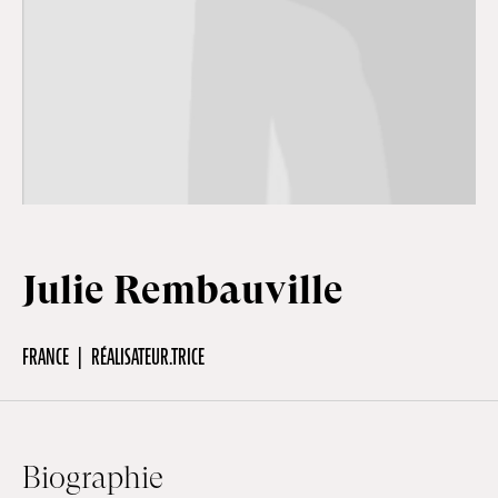
Hors-Festival
Infos pratiques
Jeune Public
Julie Rembauville
Scolaire
FRANCE
RÉALISATEUR.TRICE
Presse / Pro
FR
EN
DE
Biographie