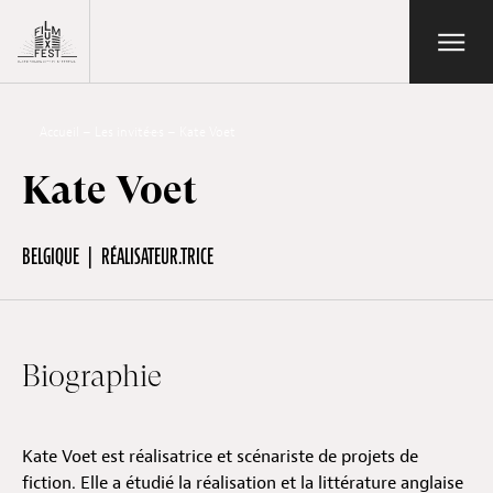
Aller au contenu principal
Open/Close
Lux Film Festival
Rechercher
Accueil
–
Les invité·e·s
–
Kate Voet
Kate Voet
Agenda
BELGIQUE
RÉALISATEUR.TRICE
Billetterie
Biographie
Édition 2026
Kate Voet est réalisatrice et scénariste de projets de
Festival
fiction. Elle a étudié la réalisation et la littérature anglaise