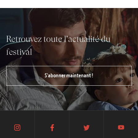
Emplois
Soumissions
Archives
Retrouvez toute l'actualité du
Publications
festival
S’abonner maintenant !
instagram
facebook
twitter
youtube