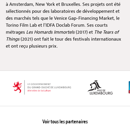
à Amsterdam, New York et Bruxelles. Ses projets ont été
sélectionnés pour des laboratoires de développement et
Hors-Festival
des marchés tels que le Venice Gap-Financing Market, le
Torino Film Lab et l’IDFA Doclab Forum. Ses courts
métrages
Les Homards Immortels
(2017) et
The Tears of
Infos pratiques
Things
(2021) ont fait le tour des festivals internationaux
et ont reçu plusieurs prix.
Jeune Public
Scolaire
Presse / Pro
FR
EN
DE
Voir tous les partenaires