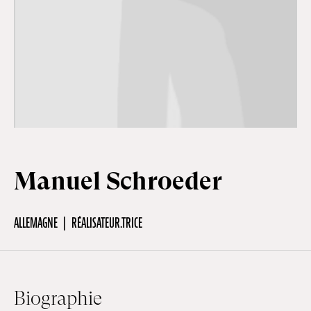
Hors-Festival
Infos pratiques
Jeune Public
Manuel Schroeder
Scolaire
ALLEMAGNE
RÉALISATEUR.TRICE
Presse / Pro
FR
EN
DE
Biographie