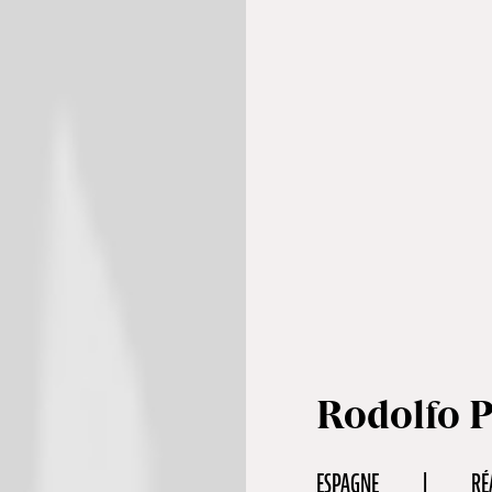
Rodolfo P
ESPAGNE
RÉ