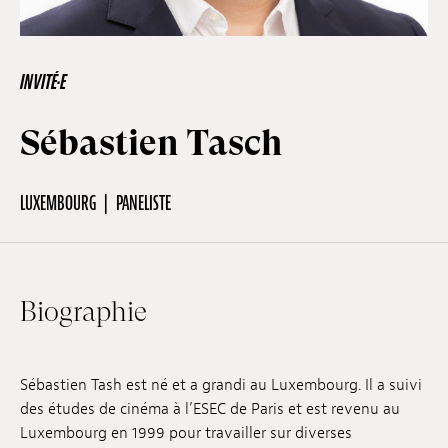
Hors-Festival
INVITÉ·E
Infos pratiques
Sébastien Tasch
Jeune Public
LUXEMBOURG
PANELISTE
Scolaire
Biographie
Presse / Pro
Sébastien Tash est né et a grandi au Luxembourg. Il a suivi
des études de cinéma à l’ESEC de Paris et est revenu au
FR
EN
DE
Luxembourg en 1999 pour travailler sur diverses