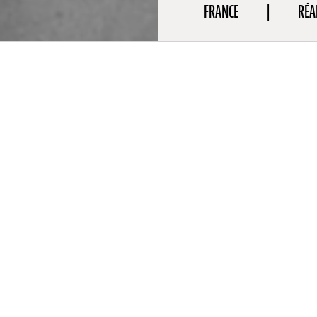
FRANCE
RÉA
aphie
avel et Lucien Castaing-Taylor sont anthropologues au Sensory 
d. Leurs différents films et installations ont été projetés dans les
estigieux tels que la Berlinale, CPH:DOX, Locarno, New York, Toron
uis peu, leur travail fait partie des collections permanentes de m
MA et le British Museum. En 2013, leur film Léviathan remporte 
Locarno. En 2017, Caniba remporte le Prix Spécial du Jury à la Mos