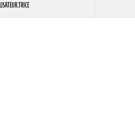
LISATEUR.TRICE
Ethnography
 festivals
to ou
usées
le Prix
tra de