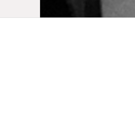
Biogr
Véréna Par
Lab à Harvar
les plus pr
Venise. Dep
comme le Mo
FIPRESCI à 
Venise.