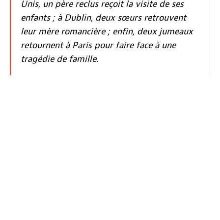
Unis, un père reclus reçoit la visite de ses
enfants ; à Dublin, deux sœurs retrouvent
leur mère romancière ; enfin, deux jumeaux
retournent à Paris pour faire face à une
tragédie de famille.
Prendre mes billets
Le LuxFilmLab :
Chaque premier mercredi du mois le LuxFilmLab – une
initiative conjointe Luxembourg City Film Festival et
Kinepolis – met en lumière une œuvre, choisie en
concertation par l’équipe du LuxFilmFest et l’équipe