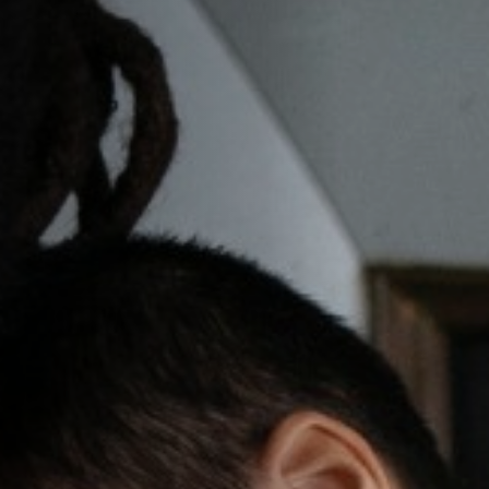
Hors-Festival
Infos pratiques
Jeune Public
Scolaire
Presse / Pro
FR
EN
DE