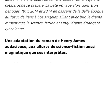
catastrophe se prépare. La bête voyage alors dans trois
périodes, 1914, 2014 et 2044 en passant de la Belle époque
au futur, de Paris à Los Angeles, alliant avec brio le drame
romantique, la science-fiction et l’inquiétante étrangeté
lynchienne.
Une adaptation du roman de Henry James
audacieuse, aux allures de science-fiction aussi
magnétique que ses interprètes.
Les tickets pour ce LuxFilmLab
sont disponibles
via
la
billetterie
en ligne
de Kinepolis aux tarifs
habituels*.
Tickets