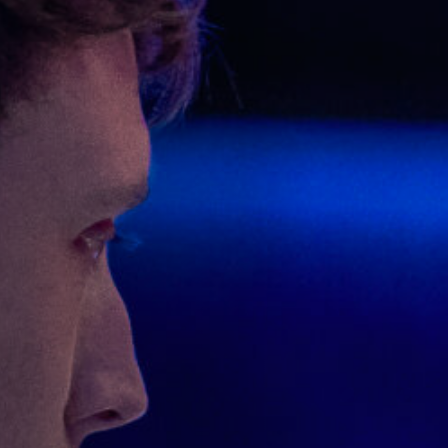
Hors-Festival
Infos pratiques
Jeune Public
Scolaire
Presse / Pro
FR
EN
DE