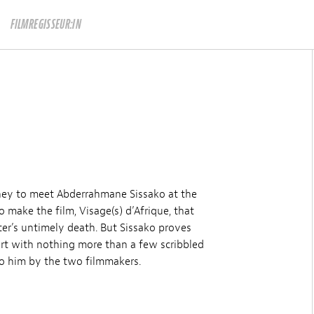
FILMREGISSEUR:IN
rney to meet Abderrahmane Sissako at the
o make the film, Visage(s) d’Afrique, that
ter’s untimely death. But Sissako proves
sert with nothing more than a few scribbled
to him by the two filmmakers.