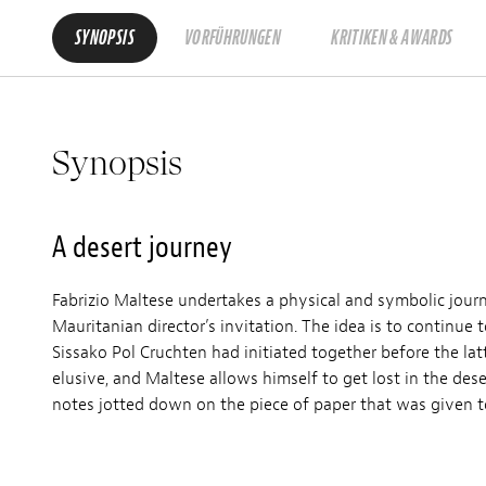
SYNOPSIS
VORFÜHRUNGEN
KRITIKEN & AWARDS
Synopsis
A desert journey
Fabrizio Maltese undertakes a physical and symbolic jou
Mauritanian director’s invitation. The idea is to continue t
Sissako Pol Cruchten had initiated together before the lat
elusive, and Maltese allows himself to get lost in the de
notes jotted down on the piece of paper that was given 