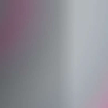
Off Festival
Practical information
Young Audience
School
Press / Pro
EN
FR
DE