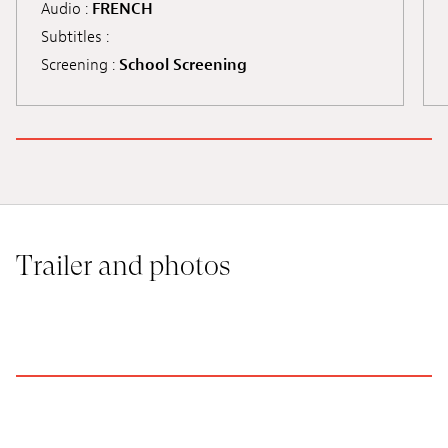
Audio :
FRENCH
Subtitles :
Screening :
School Screening
Trailer and photos
LA BOULANGERIE DE BORIS
LO
© Folimage