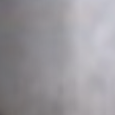
Off Festival
Practical information
Young Audience
School
Press / Pro
EN
FR
DE