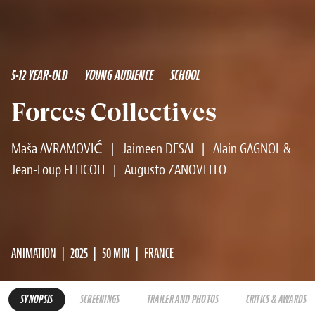
5-12 YEAR-OLD
YOUNG AUDIENCE
SCHOOL
Forces Collectives
Maša AVRAMOVIĆ
|
Jaimeen DESAI
|
Alain GAGNOL &
Jean-Loup FELICOLI
|
Augusto ZANOVELLO
ANIMATION
2025
50 MIN
FRANCE
SYNOPSIS
SCREENINGS
TRAILER AND PHOTOS
CRITICS & AWARDS