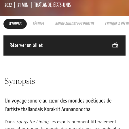
2022
21 MIN
THAÏLANDE, ÉTATS-UNIS
SYNOPSIS
SÉANCES
BANDE ANNONCE ET PHOTOS
CRITIQUE & RÉC
Réserver un billet
Synopsis
Un voyage sonore au cœur des mondes poétiques de
l'artiste thaïlandais Korakrit Arunanondchai
Dans
Songs for Living
, les esprits prennent littéralement
corps et intègrent le monde des vivants, en Thaïlande et à