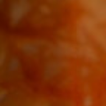
Hors-Festival
Infos pratiques
Jeune Public
Scolaire
Presse / Pro
FR
EN
DE