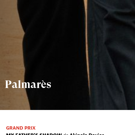
Palmarès
GRAND PRIX