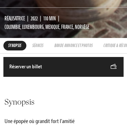
RÉALISATRICE
2022
110 MIN
COLOMBIE, LUXEMBOURG, MEXIQUE, FRANCE, NORVÈGE
SYNOPSIS
SÉANCES
BANDE ANNONCE ET PHOTOS
CRITIQUE & RÉC
Réserver un billet
Synopsis
Une épopée où grandit fort l’amitié