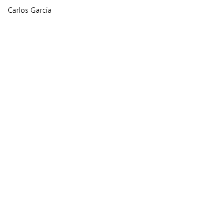
Carlos García
Musique
Leonardo Heiblum
Alexis Ruiz
Production
Ciudad Lunar
La Selva Cine
Séances