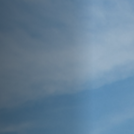
Hors-Festival
Infos pratiques
Jeune Public
Scolaire
Presse / Pro
FR
EN
DE