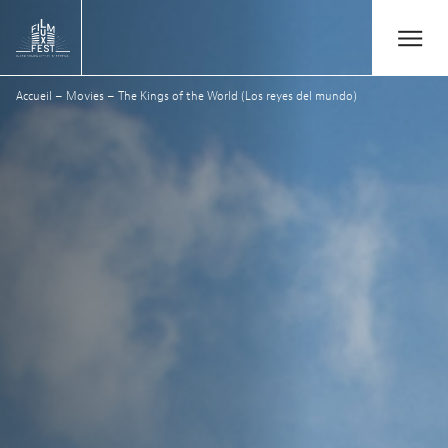
Aller au contenu principal
Open/Close
Lux Film Festival
Accueil
–
Movies
–
The Kings of the World (Los reyes del mundo)
Rechercher
Agenda
Billetterie
Édition 2026
Festival