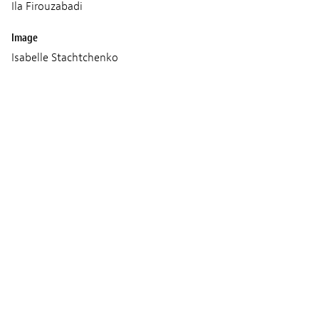
Ila Firouzabadi
Image
Isabelle Stachtchenko
Son
Sacha Ratcliffe
Musique
Amir Amiri
Christophe Lamarche-Ledoux
Production
MetafilmsBest Friend Forever (Coproduction)