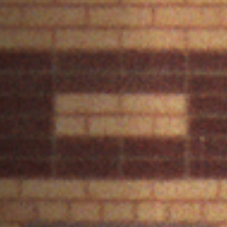
Emplois
Soumissions
Archives
Publications