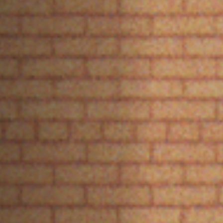
Hors-Festival
Infos pratiques
Jeune Public
Scolaire
Presse / Pro
FR
EN
DE