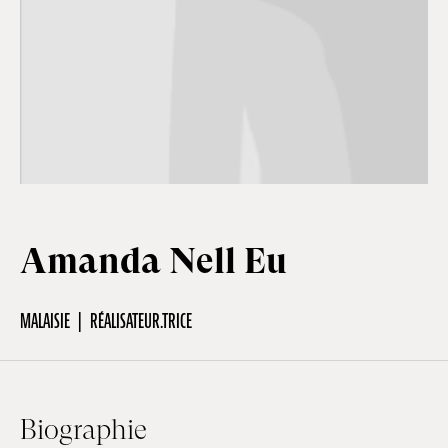
Hors-Festival
Infos pratiques
Jeune Public
Amanda Nell Eu
Scolaire
MALAISIE
RÉALISATEUR.TRICE
Presse / Pro
FR
EN
DE
Biographie