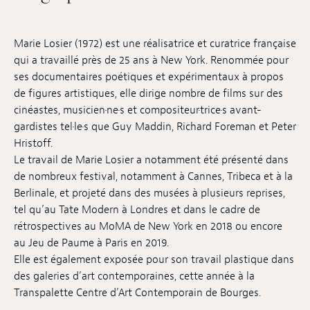
Emplois
Marie Losier (1972) est une réalisatrice et curatrice française
Soumissions
qui a travaillé près de 25 ans à New York. Renommée pour
ses documentaires poétiques et expérimentaux à propos
Archives
de figures artistiques, elle dirige nombre de films sur des
Publications
cinéastes, musicien·ne·s et compositeur·trice·s avant-
gardistes tel·le·s que Guy Maddin, Richard Foreman et Peter
Hristoff.
Le travail de Marie Losier a notamment été présenté dans
de nombreux festival, notamment à Cannes, Tribeca et à la
Berlinale, et projeté dans des musées à plusieurs reprises,
tel qu’au Tate Modern à Londres et dans le cadre de
rétrospectives au MoMA de New York en 2018 ou encore
au Jeu de Paume à Paris en 2019.
Elle est également exposée pour son travail plastique dans
des galeries d’art contemporaines, cette année à la
Transpalette Centre d’Art Contemporain de Bourges.