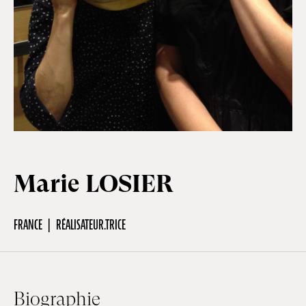
Hors-Festival
Infos pratiques
Jeune Public
Marie LOSIER
Scolaire
FRANCE
RÉALISATEUR.TRICE
Presse / Pro
FR
EN
DE
Biographie