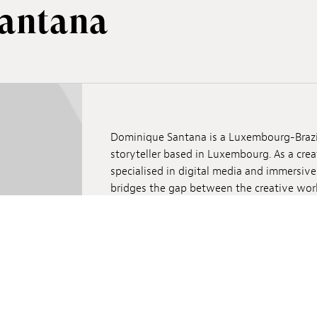
antana
Dominique Santana is a Luxembourg-Brazil
storyteller based in Luxembourg. As a crea
specialised in digital media and immersive
bridges the gap between the creative wor
storytelling and historical narratives, as
project “A Colônia Luxemburguesa” (2022).
international festivals such as the Sheffi
Dominique holds a PhD in History from th
for Contemporary and Digital History (C²D
Storytelling and Digital Public History. Sh