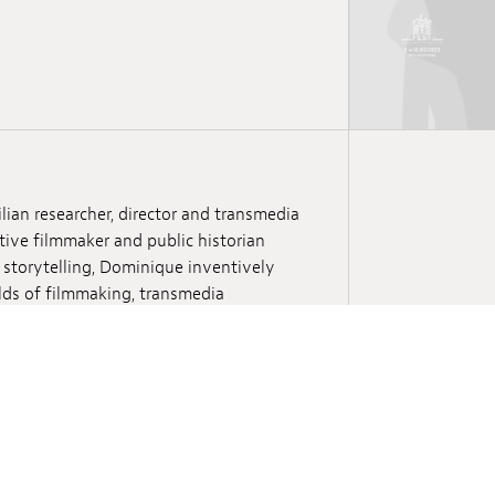
ian researcher, director and transmedia
tive filmmaker and public historian
 storytelling, Dominique inventively
lds of filmmaking, transmedia
 with her recent transmedia documentary
 Her work has been selected for
eld DocFest and Sunny Side of the Doc.
e University of Luxembourg’s Centre
H), specialising in Transmedia
e holds a Bachelor’s degree from the