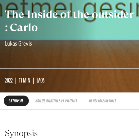
The Inside of the outsider
: Carlo
Lukas Grevis
2022
11 MIN
LAOS
SYNOPSIS
BANDE ANNONCE ET PHOTOS
RÉALISATEUR·TRICE
Synopsis