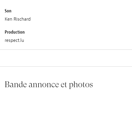
Son
Ken Rischard
Production
respect.lu
Bande annonce et photos
THE INSIDE OF THE OUTSIDER
TH