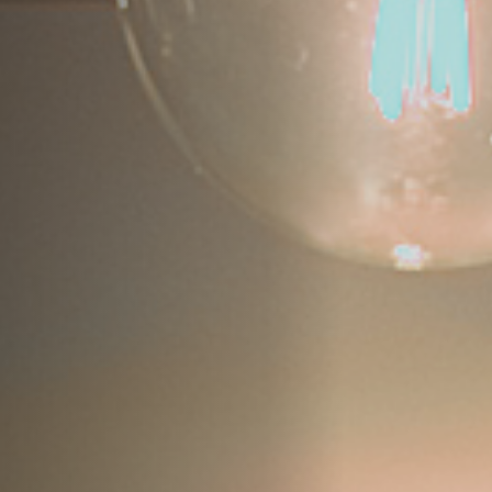
Hors-Festival
Infos pratiques
Jeune Public
Scolaire
Presse / Pro
FR
EN
DE