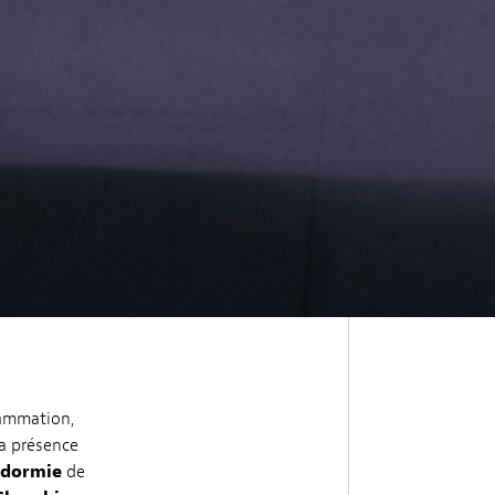
rammation,
la présence
ndormie
de