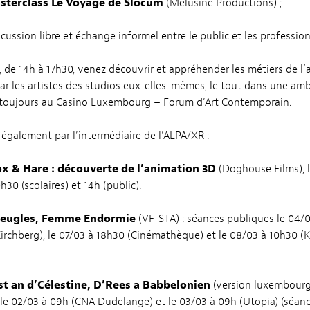
sterclass Le Voyage de Slocum
(Mélusine Productions) ;
scussion libre et échange informel entre le public et les professionn
e, de 14h à 17h30, venez découvrir et appréhender les métiers de l
ar les artistes des studios eux-elles-mêmes, le tout dans une am
 toujours au Casino Luxembourg – Forum d’Art Contemporain.
 également par l’intermédiaire de l’ALPA/XR :
ox & Hare : découverte de l’animation 3D
(Doghouse Films), l
30 (scolaires) et 14h (public).
veugles, Femme Endormie
(VF-STA) : séances publiques le 04/0
Kirchberg), le 07/03 à 18h30 (Cinémathèque) et le 08/03 à 10h30 (K
t an d’Célestine, D’Rees a Babbelonien
(version luxembour
: le 02/03 à 09h (CNA Dudelange) et le 03/03 à 09h (Utopia) (séan