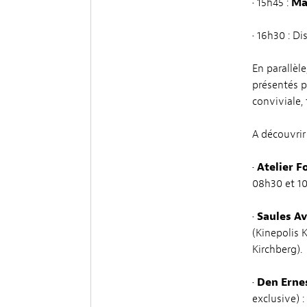
• 15h45 :
Ma
• 16h30 : Di
En parallèl
présentés p
conviviale,
A découvrir
•
Atelier F
08h30 et 10h
•
Saules A
(Kinepolis 
Kirchberg).
•
Den Ernes
exclusive) 