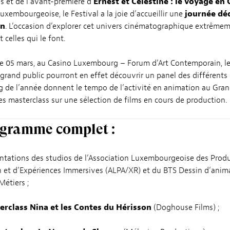
es et de l’avant-première d’
Ernest et Célestine : le voyage en
uxembourgeoise, le Festival a la joie d’accueillir une
journée dé
on
. L’occasion d’explorer cet univers cinématographique extrêmeme
 celles qui le font.
e 05 mars, au Casino Luxembourg – Forum d’Art Contemporain, le
e grand public pourront en effet découvrir un panel des différents
g de l’année donnent le tempo de l’activité en animation au Gra
des masterclass sur une sélection de films en cours de production.
ogramme complet :
sentations des studios de l’Association Luxembourgeoise des Produc
 et d’Expériences Immersives (ALPA/XR) et du BTS Dessin d’anim
Métiers ;
erclass Nina et les Contes du Hérisson
(Doghouse Films) ;