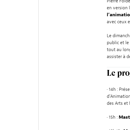
Pierre Föld
en version l
l’animati
avec ceux et
Le dimanch
public et l
tout au lon
assister à 
Le pr
• 14h : Pré
d’Animation
des Arts et 
• 15h :
Mast