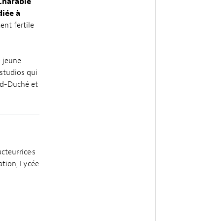
 Charabie
diée à
nt fertile
 jeune
 studios qui
nd-Duché et
teur·rice·s
ation, Lycée