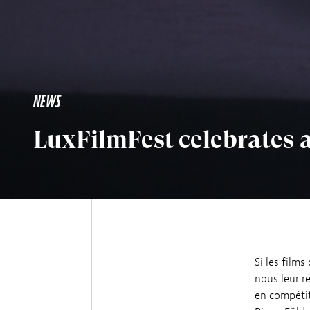
NEWS
LuxFilmFest celebrates 
Si les film
nous leur r
en compéti