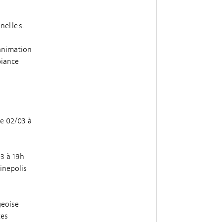
el·le·s.
’animation
biance
e 02/03 à
3 à 19h
inepolis
geoise
ces