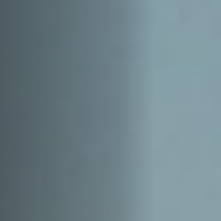
Emplois
Soumissions
Archives
Publications