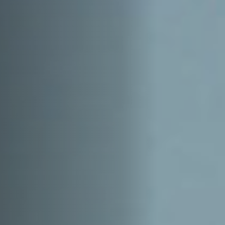
Hors-Festival
Infos pratiques
Jeune Public
Scolaire
Presse / Pro
FR
EN
DE