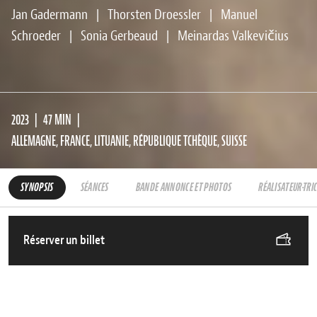
Jan Gadermann
|
Thorsten Droessler
|
Manuel
Schroeder
|
Sonia Gerbeaud
|
Meinardas Valkevičius
2023
47 MIN
ALLEMAGNE, FRANCE, LITUANIE, RÉPUBLIQUE TCHÈQUE, SUISSE
SYNOPSIS
SÉANCES
BANDE ANNONCE ET PHOTOS
RÉALISATEUR·TRI
Réserver un billet