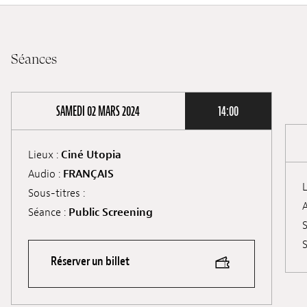
Séances
SAMEDI 02 MARS 2024
14:00
Lieux :
Ciné Utopia
Audio :
FRANÇAIS
L
Sous-titres :
A
Séance :
Public Screening
S
S
Réserver un billet